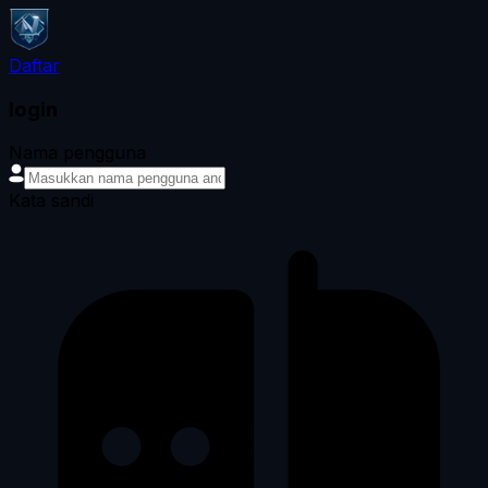
Daftar
login
Nama pengguna
Kata sandi