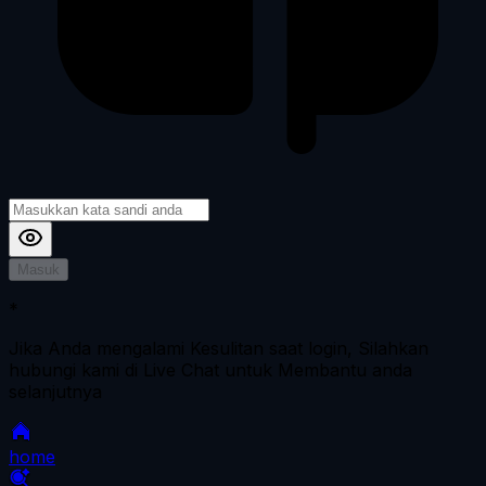
Masuk
*
Jika Anda mengalami Kesulitan saat login, Silahkan
hubungi kami di Live Chat untuk Membantu anda
selanjutnya
home