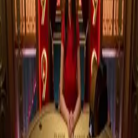
kepada para pemain yang aktif bermain. Bonus harian
yang besar ini dirancang untuk memberikan tambahan
modal bagi pemain agar bisa terus menikmati berbagai
permainan dan meraih kemenangan.
Bonus harian
NETTOTO tidak terbatas pada satu jenis
permainan saja. Pemain bisa menggunakan bonus
tersebut untuk bermain di berbagai jenis permainan
yang tersedia di situs ini, termasuk slot online,
permainan meja, dan taruhan olahraga. Dengan
demikian, setiap taruhan yang Anda pasang memiliki
peluang untuk menghasilkan kemenangan yang lebih
besar. Tidak hanya itu, bonus harian ini juga bisa
digunakan untuk meningkatkan peluang Anda
memenangkan jackpot besar.
Selain itu, NETTOTO juga menawarkan
sistem loyalty
yang memberikan penghargaan lebih bagi pemain yang
terus bermain di situs ini. Semakin sering Anda bermain,