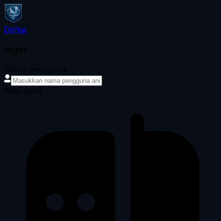
Daftar
login
Nama pengguna
Kata sandi