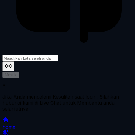
Masuk
*
Jika Anda mengalami Kesulitan saat login, Silahkan
hubungi kami di Live Chat untuk Membantu anda
selanjutnya
home