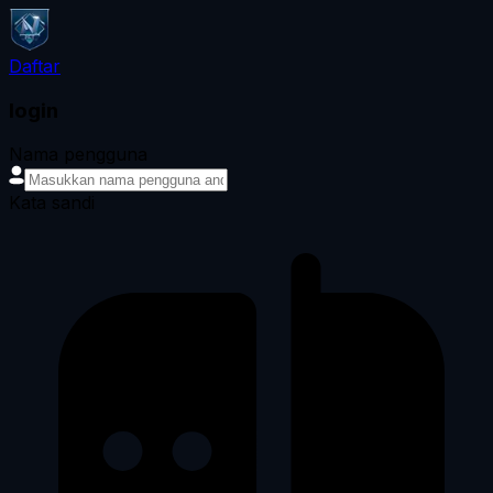
Daftar
login
Nama pengguna
Kata sandi