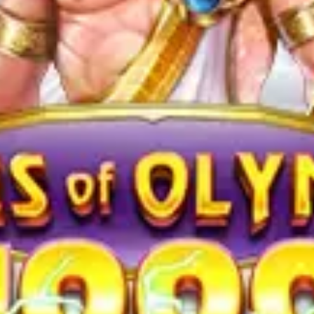
 memberikan penghargaan lebih bagi pemain yang terus ber
buat NETTOTO semakin menarik bagi para pemain yang ingi
 cepat dan mudah untuk
klaim bonus
harian. Dengan siste
n tanpa delay. Bonus yang diterima langsung dimasukk
ETTOTO memberikan pengalaman bermain
judi online
yang sa
besar setiap hari!