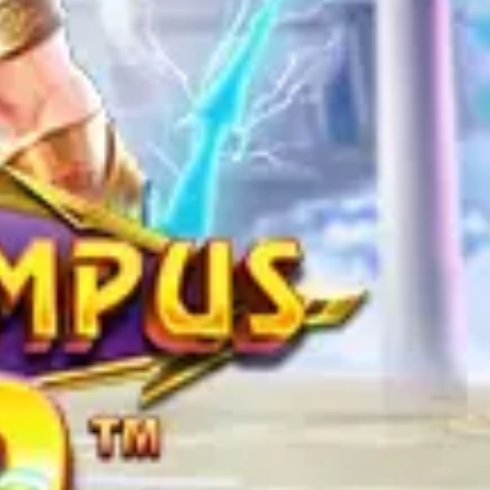
main di situs ini. Semakin sering Anda bermain,
n mendapatkan nilai lebih dari setiap permainan yang
m yang efisien, pemain dapat langsung menerima bonus
an ke akun Anda, memungkinkan Anda untuk bermain
ngat menguntungkan. Jangan lewatkan kesempatan