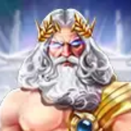
esar untuk Member Aktif Te
an memberikan bonus harian terbesar yang dapat digunak
 permainan yang menarik dan menguntungkan, tetapi juga
memberikan tambahan modal bagi pemain agar bisa terus m
mainan saja. Pemain bisa menggunakan bonus tersebut untu
ruhan olahraga. Dengan demikian, setiap taruhan yang And
a bisa digunakan untuk meningkatkan peluang Anda memenan