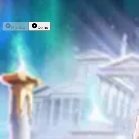
Daftar
Masuk
Mainkan
Demo
Gates of Olympus 1000
pragmatic
kembali
NETTOTO Bonus Harian Terb
NETTOTO
sangat memperhatikan para pemain aktif deng
judi yang terpercaya, NETTOTO tidak hanya menawarkan
bermain. Bonus harian yang besar ini dirancang untuk 
Bonus harian
NETTOTO tidak terbatas pada satu jenis per
situs ini, termasuk slot online, permainan meja, dan ta
yang lebih besar. Tidak hanya itu, bonus harian ini jug