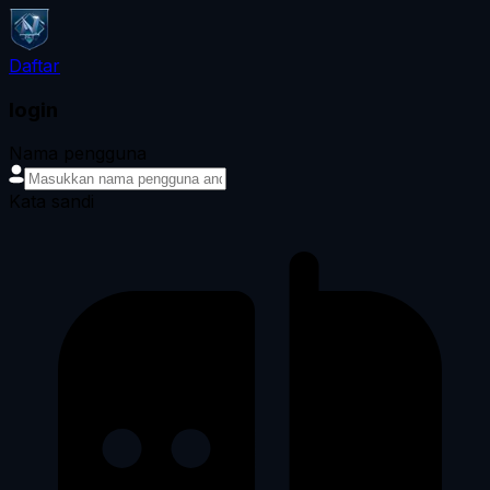
Daftar
login
Nama pengguna
Kata sandi