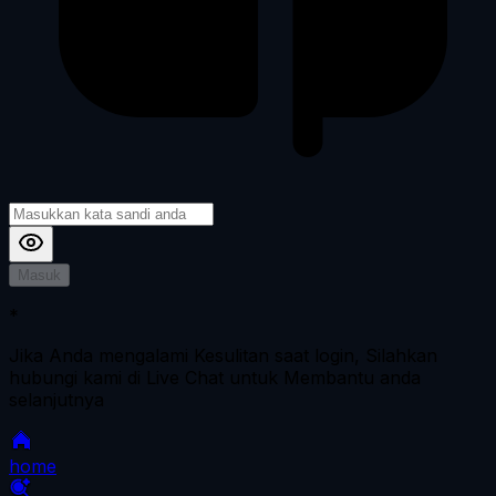
Masuk
*
Jika Anda mengalami Kesulitan saat login, Silahkan
hubungi kami di Live Chat untuk Membantu anda
selanjutnya
home