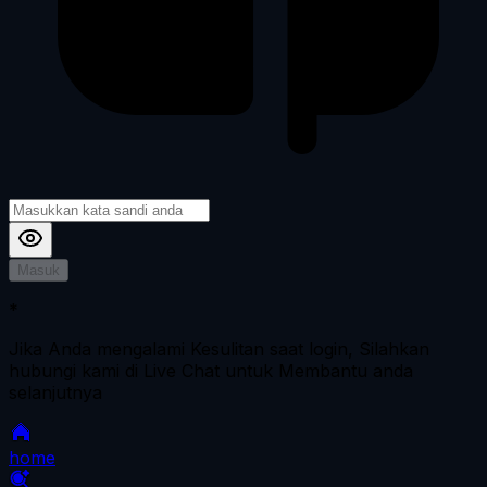
Masuk
*
Jika Anda mengalami Kesulitan saat login, Silahkan
hubungi kami di Live Chat untuk Membantu anda
selanjutnya
home