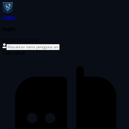
Daftar
login
Nama pengguna
Kata sandi