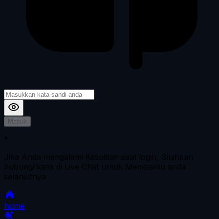
Masuk
*
Jika Anda mengalami Kesulitan saat login, Silahkan
hubungi kami di Live Chat untuk Membantu anda
selanjutnya
home