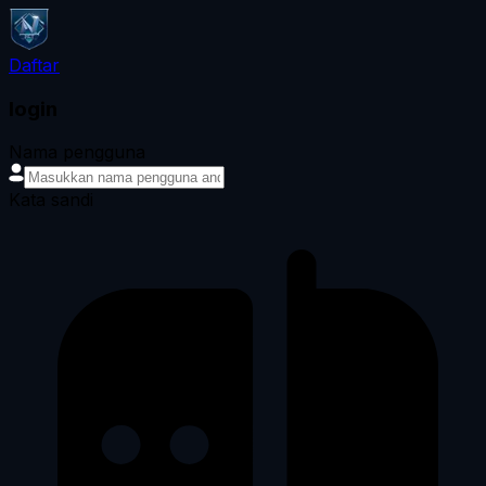
Daftar
login
Nama pengguna
Kata sandi