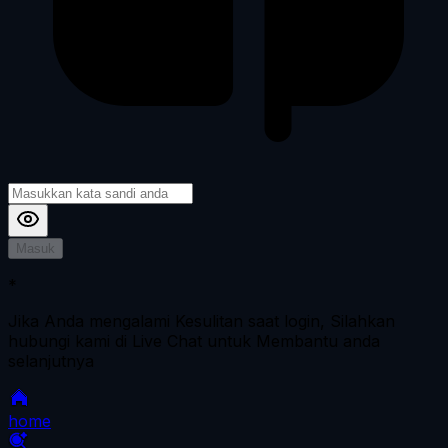
Masuk
*
Jika Anda mengalami Kesulitan saat login, Silahkan
hubungi kami di Live Chat untuk Membantu anda
selanjutnya
home