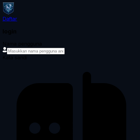
Daftar
login
Nama pengguna
Kata sandi