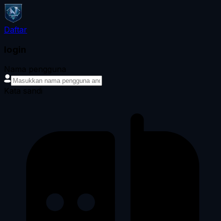
Daftar
login
Nama pengguna
Kata sandi