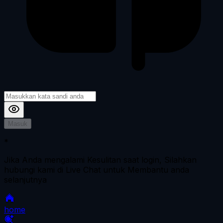
Masuk
*
Jika Anda mengalami Kesulitan saat login, Silahkan
hubungi kami di Live Chat untuk Membantu anda
selanjutnya
home