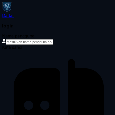
Daftar
login
Nama pengguna
Kata sandi