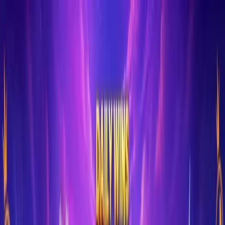
Daftar
Masuk
kembali
Info
Daily Wins Mega Gacor Season 4 – Level 3
- Pomotion : Daily Wins Mega Gacor
- Syarat dan Ketentuan :
KLIK DISINI
metode pembayaran
online