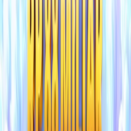
© 2025 Copyright
NETTOTO
. All rights reserved.
NETTOTO Bonus Harian
Terbesar untuk Member
Aktif Terbaru
NETTOTO
sangat memperhatikan para pemain aktif
dengan memberikan bonus harian terbesar yang dapat
digunakan untuk meningkatkan peluang menang.
Sebagai situs judi yang terpercaya, NETTOTO tidak
hanya menawarkan permainan yang menarik dan
menguntungkan, tetapi juga memberi penghargaan
kepada para pemain yang aktif bermain. Bonus harian
yang besar ini dirancang untuk memberikan tambahan
modal bagi pemain agar bisa terus menikmati berbagai
permainan dan meraih kemenangan.