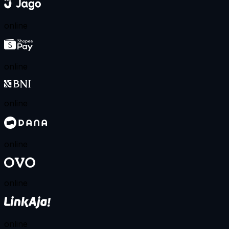
online
online
online
online
online
online