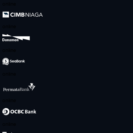
online
online
online
online
online
online