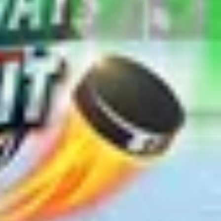
main di situs ini. Semakin sering Anda bermain,
n mendapatkan nilai lebih dari setiap permainan yang
m yang efisien, pemain dapat langsung menerima bonus
an ke akun Anda, memungkinkan Anda untuk bermain
ngat menguntungkan. Jangan lewatkan kesempatan