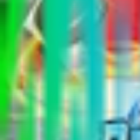
Lightning Fortunes
Microgaming
Break Away Shootout
Microgaming
3
/
3
Game
Page
1
of
1
NETTOTO Bonus Harian Terb
NETTOTO
sangat memperhatikan para pemain aktif deng
judi yang terpercaya, NETTOTO tidak hanya menawarkan
bermain. Bonus harian yang besar ini dirancang untuk 
Bonus harian
NETTOTO tidak terbatas pada satu jenis per
situs ini, termasuk slot online, permainan meja, dan ta
yang lebih besar. Tidak hanya itu, bonus harian ini jug