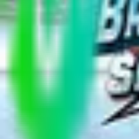
Selain itu, NETTOTO juga menawarkan
sistem loyalty
yang
semakin banyak bonus yang dapat Anda peroleh. Ini mem
mereka mainkan.
Keuntungan lainnya adalah NETTOTO memberikan akses
mereka dan menggunakannya untuk melanjutkan permaina
tanpa gangguan.
Dengan bonus harian terbesar untuk member aktif, N
untuk mendapatkan bonus harian ini dan raih kemenangan 
Lihat Semua
home
explore
promo