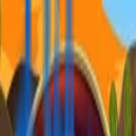
Daftar
Masuk
casino
Cari Permainan
crazy time
super sic bo
clash of clans super scatter super rich
lightning roulette
fury of anubis
crash game
for you
slot
live casino
4
arcade
fishing
2603
635
104
21
Provider :
568WIN Games
Filter :
TERKENAL
Mysterious Pyramid
568WIN Games