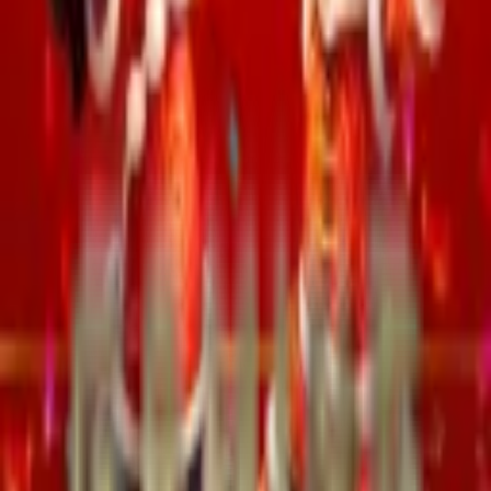
yang ingin mendapatkan nilai lebih dari setiap permainan
yang mereka mainkan.
Keuntungan lainnya adalah NETTOTO memberikan
akses cepat dan mudah untuk
klaim bonus
harian.
Dengan sistem yang efisien, pemain dapat langsung
menerima bonus mereka dan menggunakannya untuk
melanjutkan permainan tanpa delay. Bonus yang
diterima langsung dimasukkan ke akun Anda,
memungkinkan Anda untuk bermain tanpa gangguan.
Dengan bonus harian terbesar untuk member aktif,
NETTOTO memberikan pengalaman bermain
judi online
yang sangat menguntungkan. Jangan lewatkan
kesempatan untuk mendapatkan bonus harian ini dan
raih kemenangan besar setiap hari!
Lihat Semua