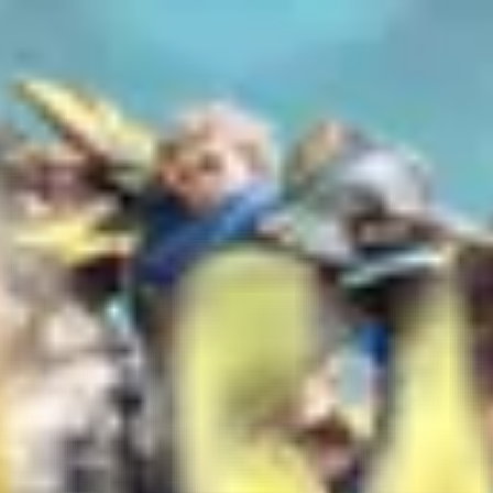
esar untuk Member Aktif Te
an memberikan bonus harian terbesar yang dapat digunak