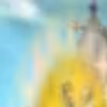
Daftar
Masuk
sport
Cari Permainan
Provider :
All
Sports Book
SBOBET
Sports Book
Saba
E-Sports
Saba
3
/
3
Game
Page
1
of
1
NETTOTO Bonus Harian Terb
NETTOTO
sangat memperhatikan para pemain aktif deng