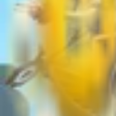
judi yang terpercaya, NETTOTO tidak hanya menawarkan
bermain. Bonus harian yang besar ini dirancang untuk 
Bonus harian
NETTOTO tidak terbatas pada satu jenis per
situs ini, termasuk slot online, permainan meja, dan ta
yang lebih besar. Tidak hanya itu, bonus harian ini jug
Selain itu, NETTOTO juga menawarkan
sistem loyalty
yang
semakin banyak bonus yang dapat Anda peroleh. Ini mem
mereka mainkan.
Keuntungan lainnya adalah NETTOTO memberikan akses
mereka dan menggunakannya untuk melanjutkan permaina
tanpa gangguan.
Dengan bonus harian terbesar untuk member aktif, N