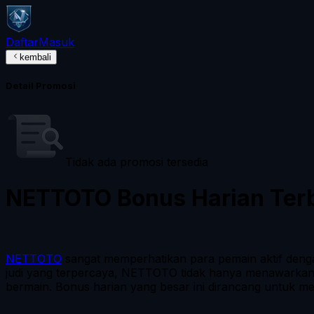
Daftar
Masuk
kembali
Detail Promosi
Tidak ada promosi tersedia
NETTOTO Bonus Harian Terb
NETTOTO
sangat memperhatikan para pemain aktif deng
judi yang terpercaya, NETTOTO tidak hanya menawarkan
bermain. Bonus harian yang besar ini dirancang untuk 