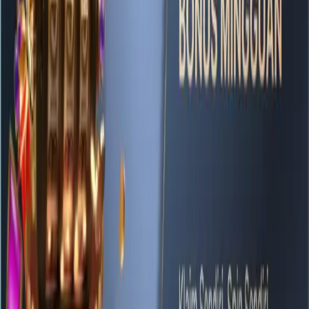
📦 Kode Spin akan dikirim & kamu bisa langsung putar
roda berhadiah!
⚠️ 1 ID = 1 klaim per minggu
⛔ Tidak klaim selama 1x24 jam = hangus
🎯 Hadiah langsung masuk setelah Claim Luckyspin,
Untuk Free Spin Hanya berlaku Sampai 1x24 jam
🎯 Lucky Spin :
https://luckyspinlxgroup.net/
💬 Buruan klaim tiap Senin & SPIN biar saldo kamu
makin gacor!
Cuma di LXGROUP – Webnya Member Happy!