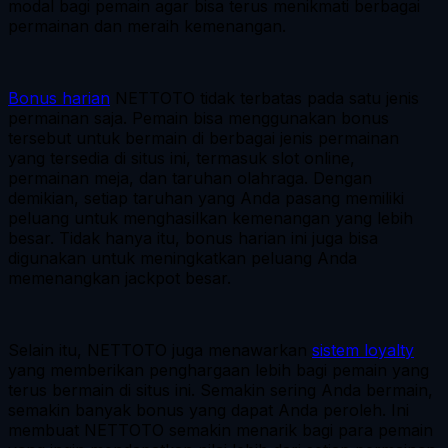
modal bagi pemain agar bisa terus menikmati berbagai
permainan dan meraih kemenangan.
Bonus harian
NETTOTO tidak terbatas pada satu jenis
permainan saja. Pemain bisa menggunakan bonus
tersebut untuk bermain di berbagai jenis permainan
yang tersedia di situs ini, termasuk slot online,
permainan meja, dan taruhan olahraga. Dengan
demikian, setiap taruhan yang Anda pasang memiliki
peluang untuk menghasilkan kemenangan yang lebih
besar. Tidak hanya itu, bonus harian ini juga bisa
digunakan untuk meningkatkan peluang Anda
memenangkan jackpot besar.
Selain itu, NETTOTO juga menawarkan
sistem loyalty
yang memberikan penghargaan lebih bagi pemain yang
terus bermain di situs ini. Semakin sering Anda bermain,
semakin banyak bonus yang dapat Anda peroleh. Ini
membuat NETTOTO semakin menarik bagi para pemain