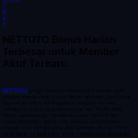
7
9
4
3
NETTOTO Bonus Harian
Terbesar untuk Member
Aktif Terbaru
NETTOTO
sangat memperhatikan para pemain aktif
dengan memberikan bonus harian terbesar yang dapat
digunakan untuk meningkatkan peluang menang.
Sebagai situs judi yang terpercaya, NETTOTO tidak
hanya menawarkan permainan yang menarik dan
menguntungkan, tetapi juga memberi penghargaan
kepada para pemain yang aktif bermain. Bonus harian
yang besar ini dirancang untuk memberikan tambahan