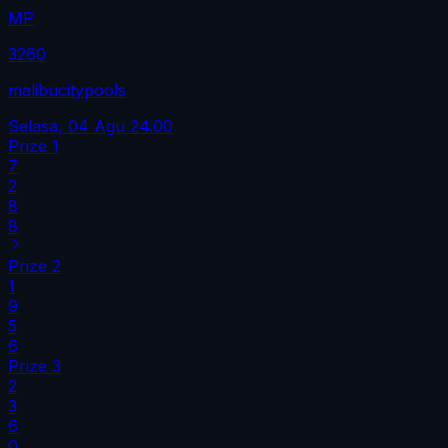
MP
3260
malibucitypools
Selasa, 04 Agu
24.00
Prize
1
7
2
8
8
Prize
2
1
9
5
6
Prize
3
2
3
6
0