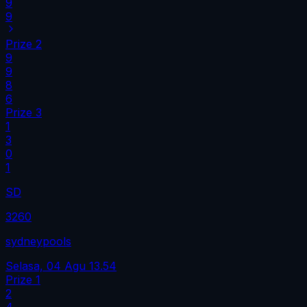
9
9
Prize
2
9
9
8
6
Prize
3
1
3
0
1
SD
3260
sydneypools
Selasa, 04 Agu
13.54
Prize
1
2
4