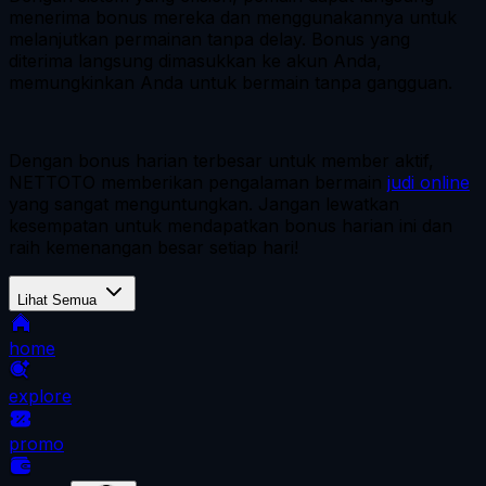
menerima bonus mereka dan menggunakannya untuk
melanjutkan permainan tanpa delay. Bonus yang
diterima langsung dimasukkan ke akun Anda,
memungkinkan Anda untuk bermain tanpa gangguan.
Dengan bonus harian terbesar untuk member aktif,
NETTOTO memberikan pengalaman bermain
judi online
yang sangat menguntungkan. Jangan lewatkan
kesempatan untuk mendapatkan bonus harian ini dan
raih kemenangan besar setiap hari!
Lihat Semua
home
explore
promo