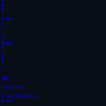
4
8
Prize
2
7
7
7
2
Prize
3
4
7
5
2
SD
3259
sydneypools
Senin, 03 Agu
13.52
Prize
1
7