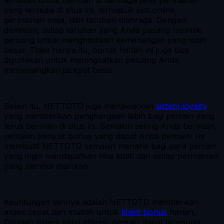
yang tersedia di situs ini, termasuk slot online,
permainan meja, dan taruhan olahraga. Dengan
demikian, setiap taruhan yang Anda pasang memiliki
peluang untuk menghasilkan kemenangan yang lebih
besar. Tidak hanya itu, bonus harian ini juga bisa
digunakan untuk meningkatkan peluang Anda
memenangkan jackpot besar.
Selain itu, NETTOTO juga menawarkan
sistem loyalty
yang memberikan penghargaan lebih bagi pemain yang
terus bermain di situs ini. Semakin sering Anda bermain,
semakin banyak bonus yang dapat Anda peroleh. Ini
membuat NETTOTO semakin menarik bagi para pemain
yang ingin mendapatkan nilai lebih dari setiap permainan
yang mereka mainkan.
Keuntungan lainnya adalah NETTOTO memberikan
akses cepat dan mudah untuk
klaim bonus
harian.
Dengan sistem yang efisien, pemain dapat langsung