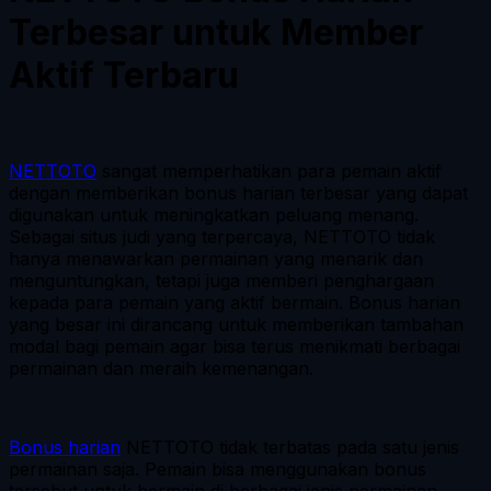
Terbesar untuk Member
Aktif Terbaru
NETTOTO
sangat memperhatikan para pemain aktif
dengan memberikan bonus harian terbesar yang dapat
digunakan untuk meningkatkan peluang menang.
Sebagai situs judi yang terpercaya, NETTOTO tidak
hanya menawarkan permainan yang menarik dan
menguntungkan, tetapi juga memberi penghargaan
kepada para pemain yang aktif bermain. Bonus harian
yang besar ini dirancang untuk memberikan tambahan
modal bagi pemain agar bisa terus menikmati berbagai
permainan dan meraih kemenangan.
Bonus harian
NETTOTO tidak terbatas pada satu jenis
permainan saja. Pemain bisa menggunakan bonus
tersebut untuk bermain di berbagai jenis permainan