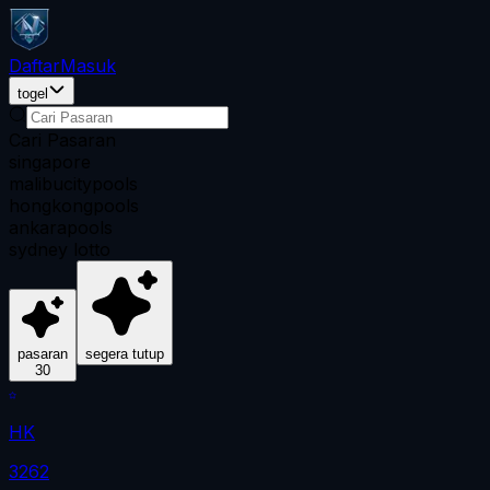
Daftar
Masuk
togel
Cari Pasaran
singapore
malibucitypools
hongkongpools
ankarapools
sydney lotto
pasaran
segera tutup
30
HK
3262