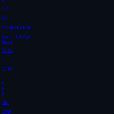
HKL
659
hongkong lotto
Kamis, 06 Agu
Buka
23.00
22.45
1
0
8
3
SM
1068