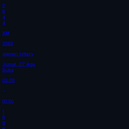
2
8
4
4
XM
3263
xiamen lottery
Jumat, 07 Agu
Buka
02.00
01.50
1
6
9
6